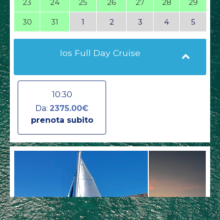
23
24
25
26
27
28
29
30
31
1
2
3
4
5
Ios Full Day Cruise
10:30
Da:
2375.00€
prenota subito