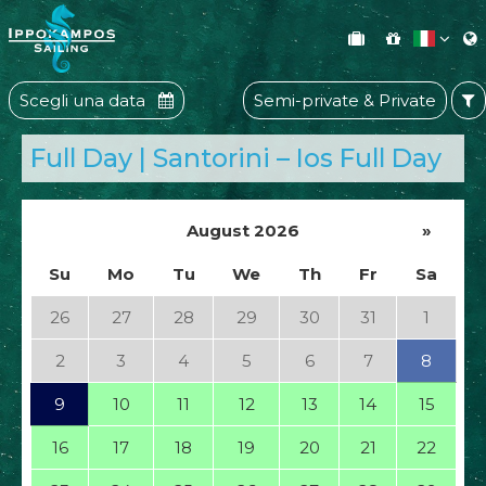
Scegli una data
Semi-private & Private
Full Day | Santorini – Ios Full Day
August 2026
»
Su
Mo
Tu
We
Th
Fr
Sa
26
27
28
29
30
31
1
2
3
4
5
6
7
8
9
10
11
12
13
14
15
16
17
18
19
20
21
22