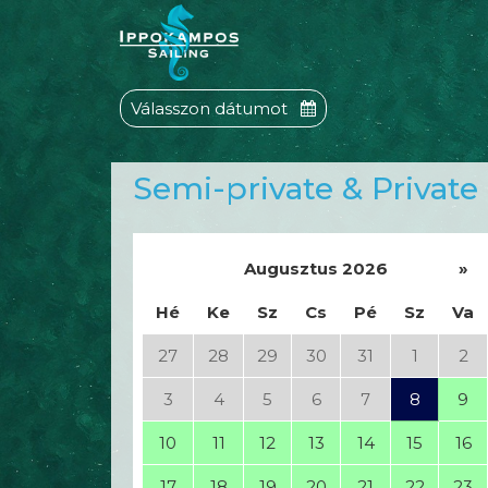
Válasszon dátumot
Semi-private & Private 
Augusztus 2026
»
Hé
Ke
Sz
Cs
Pé
Sz
Va
27
28
29
30
31
1
2
3
4
5
6
7
8
9
10
11
12
13
14
15
16
17
18
19
20
21
22
23