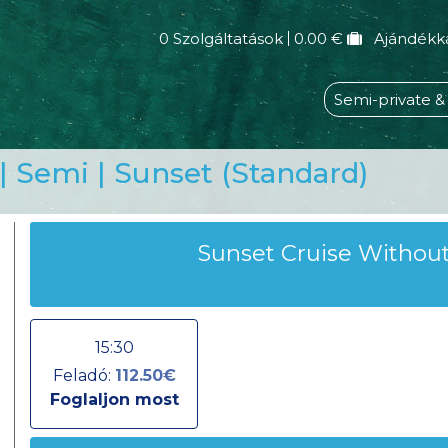
0 Szolgáltatások
0.00 €
Ajándékk
Semi-private &
| Semi | Sunset (Standard)
Sunset Cruise Without
15:30
Feladó:
112.50€
Foglaljon most