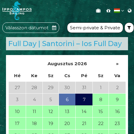
Válasszon dátumot
Semi-private & Private
Full Day | Santorini – Ios Full Day
Augusztus 2026
»
Hé
Ke
Sz
Cs
Pé
Sz
Va
27
28
29
30
31
1
2
3
4
5
6
7
8
9
10
11
12
13
14
15
16
17
18
19
20
21
22
23