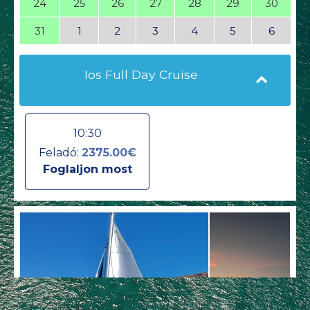
24
25
26
27
28
29
30
31
1
2
3
4
5
6
Ios Full Day Cruise
10:30
Feladó:
2375.00€
Foglaljon most