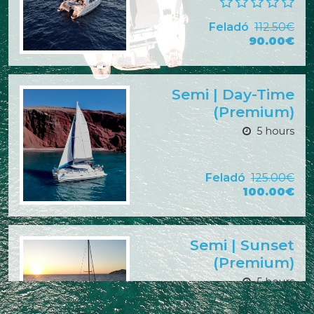
Feladó
112.50€
90.00€
Semi | Day-Time
(Premium)
5 hours
Feladó
125.00€
100.00€
Semi | Sunset
(Premium)
5 hours