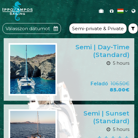
Válasszon dátumot
Semi-private & Private
Semi | Day-Time
(Standard)
5 hours
Feladó
106.50€
85.00€
Semi | Sunset
(Standard)
5 hours