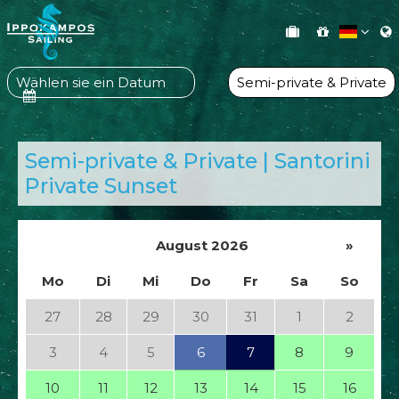
Wählen sie ein Datum
Semi-private & Private
Semi-private & Private | Santorini
Private Sunset
August 2026
»
Mo
Di
Mi
Do
Fr
Sa
So
27
28
29
30
31
1
2
3
4
5
6
7
8
9
10
11
12
13
14
15
16