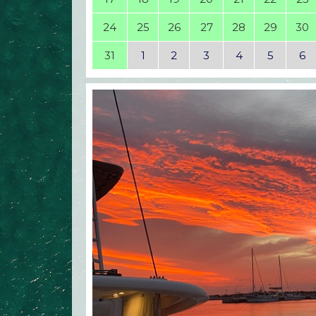
24
25
26
27
28
29
30
31
1
2
3
4
5
6