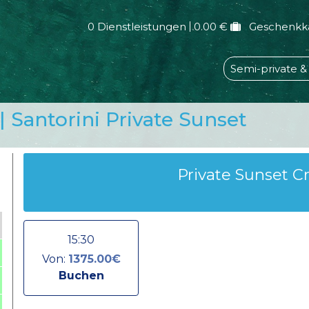
0 Dienstleistungen
0.00 €
Geschenkk
Semi-private &
| Santorini Private Sunset
Private Sunset C
15:30
Von:
1375.00€
Buchen