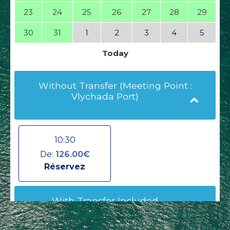
23
24
25
26
27
28
29
30
31
1
2
3
4
5
Today
Without Transfer (Meeting Point :
Vlychada Port)
10:30
De:
126.00€
Réservez
With Transfer Included