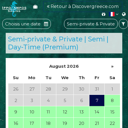
Retour à Discovergreece.com
Choisis une date
Semi-private & Private
Semi-private & Private | Semi |
Day-Time (Premium)
August 2026
»
Su
Mo
Tu
We
Th
Fr
Sa
26
27
28
29
30
31
1
2
3
4
5
6
7
8
9
10
11
12
13
14
15
16
17
18
19
20
21
22