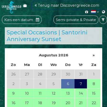
Terug naar Discovergreece.com
Kies een datum
Semi-private & Private
Special Occasions | Santorini
Anniversary Sunset
Augustus 2026
»
Zo
Ma
Di
Wo
Do
Vr
Za
26
27
28
29
30
31
1
2
3
4
5
6
7
8
9
10
11
12
13
14
15
16
17
18
19
20
21
22