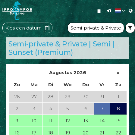
Kies een datum
Semi-private & Private
Semi-private & Private | Semi |
Sunset (Premium)
Augustus 2026
»
Zo
Ma
Di
Wo
Do
Vr
Za
26
27
28
29
30
31
1
2
3
4
5
6
7
8
9
10
11
12
13
14
15
16
17
18
19
20
21
22