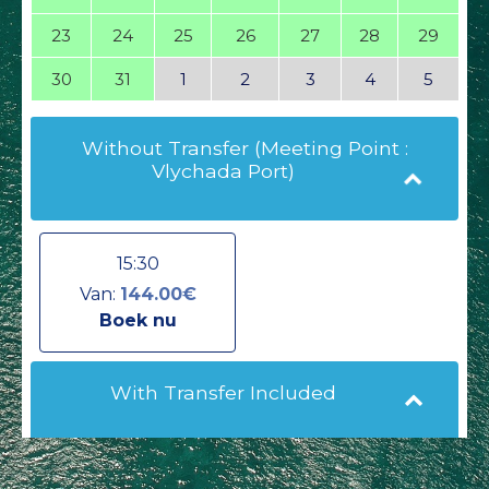
23
24
25
26
27
28
29
30
31
1
2
3
4
5
Without Transfer (Meeting Point :
Vlychada Port)
15:30
Van:
144.00€
Boek nu
With Transfer Included
15:30